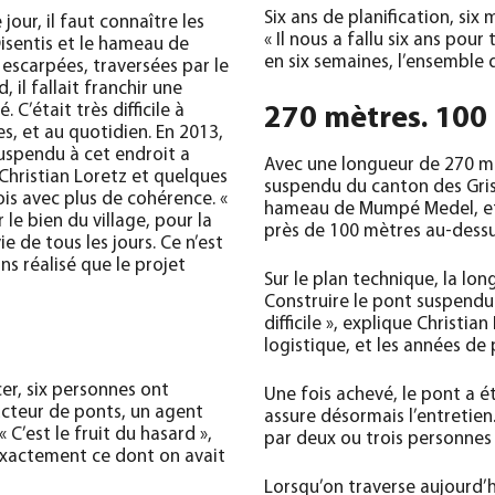
Six ans de planification, si
our, il faut connaître les
« Il nous a fallu six ans pour 
Disentis et le hameau de
en six semaines, l’ensemble
scarpées, traversées par le
, il fallait franchir une
C’était très difficile à
270 mètres. 100
es, et au quotidien. En 2013,
uspendu à cet endroit a
Avec une longueur de 270 mè
, Christian Loretz et quelques
suspendu du canton des Grison
is avec plus de cohérence. «
hameau de Mumpé Medel, et t
 le bien du village, pour la
près de 100 mètres au-dessu
ie de tous les jours. Ce n’est
s réalisé que le projet
Sur le plan technique, la lon
Construire le pont suspendu 
difficile », explique Christian 
logistique, et les années de p
cer, six personnes ont
Une fois achevé, le pont a é
ructeur de ponts, un agent
assure désormais l’entretien
« C’est le fruit du hasard »,
par deux ou trois personnes 
 exactement ce dont on avait
Lorsqu’on traverse aujourd’h