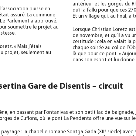
antérieur et les gorges du Rh
l’association puisse en
qu’il a fallu pour que ces 27
 était assuré. La commune
Et un village qui, au final, a
. Le Parlement a approuvé.
 pour soumettre le projet au
Lorsque Christian Loretz est
ustesse.
de novembre, et qu’il a vu un
certitude : cela en valait la
retz. « Mais j’étais
chaque soirée au col de l’Obe
au projet, seulement au
là que pour ce pont. » Aujou
dans son esprit et lui donne l
ertina Gare de Disentis – circuit
ne, en passant par Fontanivas et son petit lac de baignade, ju
gorges de Cuflons, où le pont La Pendenta offre une vue sur l
e
e paysage : la chapelle romane Sontga Gada (XII
siècle) avec 