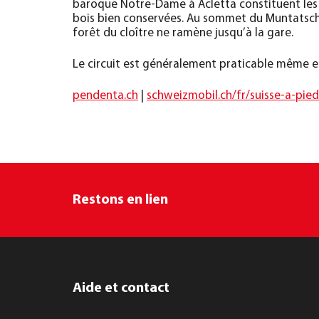
baroque Notre-Dame à Acletta constituent les 
bois bien conservées. Au sommet du Muntatsch, 
forêt du cloître ne ramène jusqu’à la gare.
Le circuit est généralement praticable même en
pendenta.ch
|
schweizmobil.ch/fr/suisse-a-pied
Restons en lien
Aide et contact