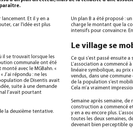
paraître.
 lancement. Et il y en a
Un plan B a été proposé : un 
uter, car l’idée est plus
charge le montant que la co
intensifs pour convaincre. En
Le village se mob
 il se trouvait lorsque les
Ce qui s’est passé ensuite a 
ribution communale ont été
L’association a commencé à 
ait monté avec le MGBahn. «
linéaire symbolique, au prix 
« J’ai répondu : ne les
vendus, dans une commune q
population de Disentis avait
de la population s’est mobilis
andée, suite à une demande
Cela m’a vraiment impressio
al l’avait pourtant
Semaine après semaine, de n
construction a commencé et
 de la deuxième tentative.
y en a eu encore plus. L’asso
toutes les deux semaines, des
devenait bien perceptible qu