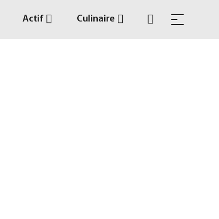
Actif
Culinaire